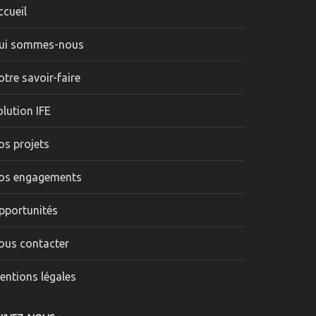
ccueil
ui sommes-nous
otre savoir-faire
olution IFE
os projets
os engagements
pportunités
ous contacter
entions légales