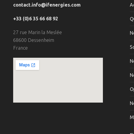
contact.info@ifenergies.com
A
+33 (0)6 35 66 68 92
Q
27 rue Marin la Meslée
N
68600 Dessenheim
S
France
N
N
O
N
M